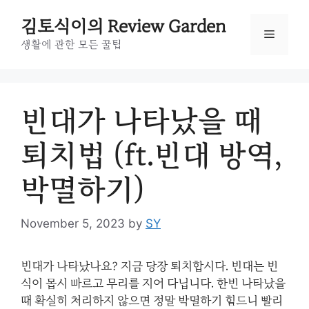
Skip
to
김토식이의 Review Garden
Menu
content
생활에 관한 모든 꿀팁
빈대가 나타났을 때
퇴치법 (ft.빈대 방역,
박멸하기)
November 5, 2023
by
SY
빈대가 나타났나요? 지금 당장 퇴치합시다. 빈대는 번
식이 몹시 빠르고 무리를 지어 다닙니다. 한번 나타났을
때 확실히 처리하지 않으면 정말 박멸하기 힘드니 빨리